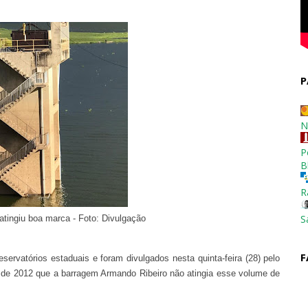
P
N
P
B
R
S
tingiu boa marca - Foto: Divulgação
F
ervatórios estaduais e foram divulgados nesta quinta-feira (28) pelo
o de 2012 que a barragem Armando Ribeiro não atingia esse volume de