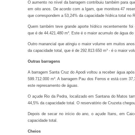
O aumento no nível da barragem contribuiu também para que 
em oito anos. De acordo com a Igarn, que monitora 47 rese
que correspondem a 53,24% da capacidade hídrica total no 
Quem também teve grande aporte hídrico recentemente foi 
que é de 44.421.480 m³. Este é o maior acumulo de água do 
Outro manancial que atingiu o maior volume em muitos ano
da capacidade total, que é de 292.813.650 m³ - é o maior vo
Outras barragens
A barragem Santa Cruz do Apodi voltou a receber água apó
599.712.000 m³. A barragem Pau dos Ferros e está com 37,3
este represamento de águas.
O açude Rio da Pedra, localizado em Santana do Matos ta
44,5% da capacidade total. O reservatório de Cruzeta chego
Depois de secar no início do ano, o açude Itans, em Cai
capacidade total.
Cheios