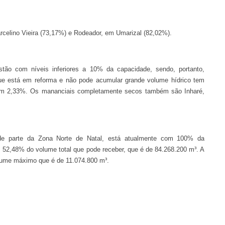
celino Vieira (73,17%) e Rodeador, em Umarizal (82,02%).
stão com níveis inferiores a 10% da capacidade, sendo, portanto,
que está em reforma e não pode acumular grande volume hídrico tem
m 2,33%. Os mananciais completamente secos também são Inharé,
de parte da Zona Norte de Natal, está atualmente com 100% da
 52,48% do volume total que pode receber, que é de 84.268.200 m³. A
lume máximo que é de 11.074.800 m³.