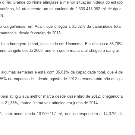
o Rio Grande do Norte atingisse a melhor situação hídrica do estado
rvatórios, há atualmente um acumulado de 2.330.418.082 m³ de água,
RN.
o Gargalheiras, em Acari, que chegou a 33,32% da capacidade total,
manancial desde fevereiro de 2013.
s foi a barragem Umari, localizada em Upanema. Ela chegou a 85,78%
lume atingido desde 2009, ano em que o manancial chegou a sangrar.
s algumas semanas e está com 36,01% da capacidade total, que é de
5% da capacidade - desde agosto de 2012 o reservatório não atingia
mbém atingiu sua melhor marca desde dezembro de 2012, chegando a
u a 21,38%, marca última vez atingida em junho de 2014.
có, está acumulando 10.900.117 m³, que correspondem a 14,37% da