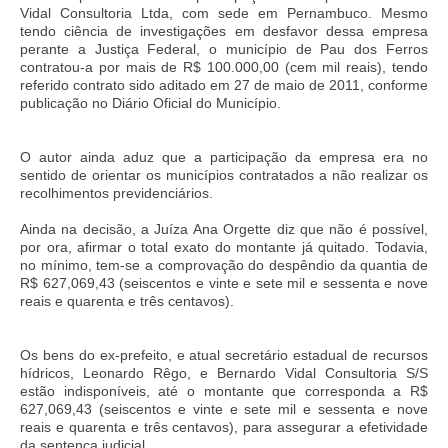
Vidal Consultoria Ltda, com sede em Pernambuco. Mesmo
tendo ciência de investigações em desfavor dessa empresa
perante a Justiça Federal, o município de Pau dos Ferros
contratou-a por mais de R$ 100.000,00 (cem mil reais), tendo
referido contrato sido aditado em 27 de maio de 2011, conforme
publicação no Diário Oficial do Município.
O autor ainda aduz que a participação da empresa era no
sentido de orientar os municípios contratados a não realizar os
recolhimentos previdenciários.
Ainda na decisão, a Juíza Ana Orgette diz que não é possível,
por ora, afirmar o total exato do montante já quitado. Todavia,
no mínimo, tem-se a comprovação do despêndio da quantia de
R$ 627,069,43 (seiscentos e vinte e sete mil e sessenta e nove
reais e quarenta e três centavos).
Os bens do ex-prefeito, e atual secretário estadual de recursos
hídricos, Leonardo Rêgo, e Bernardo Vidal Consultoria S/S
estão indisponíveis, até o montante que corresponda a R$
627,069,43 (seiscentos e vinte e sete mil e sessenta e nove
reais e quarenta e três centavos), para assegurar a efetividade
da sentença judicial.