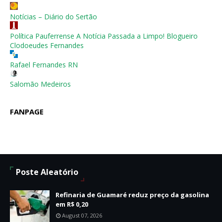
Notícias – Diário do Sertão
Política Pauferrense A Notícia Passada a Limpo! Blogueiro
Clodoeudes Fernandes
Rafael Fernandes RN
Salomão Medeiros
FANPAGE
Poste Aleatório
Refinaria de Guamaré reduz preço da gasolina
em R$ 0,20
August 07, 2026