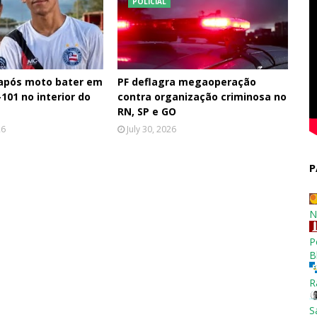
POLÍCIAL
 após moto bater em
PF deflagra megaoperação
101 no interior do
contra organização criminosa no
RN, SP e GO
26
July 30, 2026
P
N
P
B
R
S