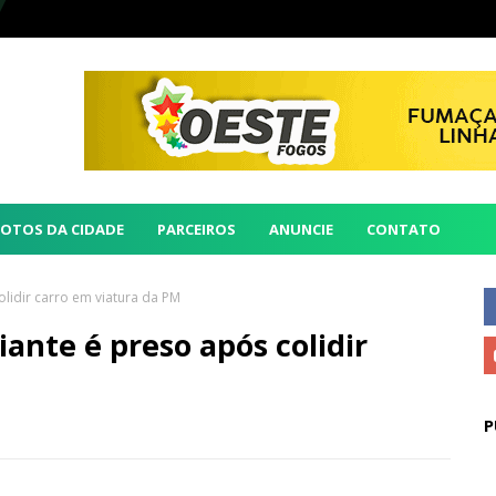
FOTOS DA CIDADE
PARCEIROS
ANUNCIE
CONTATO
lidir carro em viatura da PM
ante é preso após colidir
P