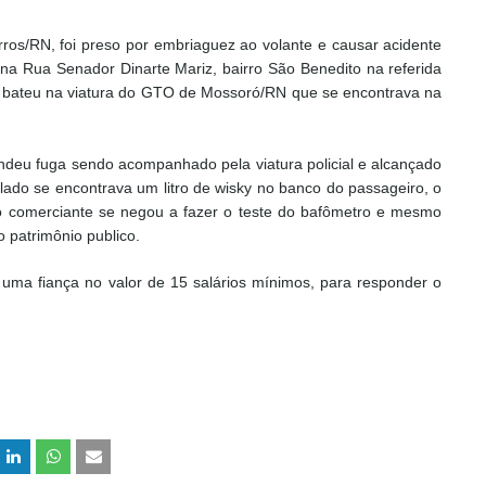
os/RN, foi preso por embriaguez ao volante e causar acidente
 na Rua Senador Dinarte Mariz, bairro São Benedito na referida
o bateu na viatura do GTO de Mossoró/RN que se encontrava na
ndeu fuga sendo acompanhado pela viatura policial e alcançado
ado se encontrava um litro de wisky no banco do passageiro, o
, o comerciante se negou a fazer o teste do
bafômetro
e mesmo
ao
patrimônio
publico.
uma fiança no valor de 15 salários
mínimos
, para responder o