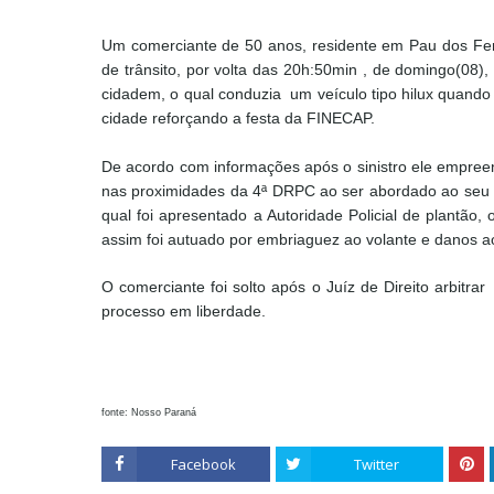
Um comerciante de 50 anos, residente em Pau dos Ferr
de trânsito, por volta das 20h:50min , de domingo(08),
cidadem, o qual conduzia um veículo tipo hilux quand
cidade reforçando a festa da FINECAP.
De acordo com informações após o sinistro ele empree
nas
proximidades
da 4ª DRPC ao ser abordado ao seu l
qual foi apresentado a Autoridade Policial de plantão
assim foi autuado por embriaguez ao volante e danos 
O comerciante foi solto após o Juíz de Direito arbitrar
processo em liberdade.
fonte: Nosso Paraná
Facebook
Twitter