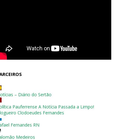
ARCEIROS
otícias – Diário do Sertão
olítica Pauferrense A Notícia Passada a Limpo!
logueiro Clodoeudes Fernandes
afael Fernandes RN
alomão Medeiros