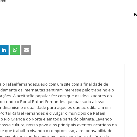
rim.
F
va o rafaelfernandes.ueuo.com um site com a finalidade de
idamente os internautas sentiram interesse pelo trabalho e o
rções. A aceitação popular fez com que os idealizadores do
oi criado o Portal Rafael Fernandes que passaria a levar
r dinamismo e qualidade para aqueles que acreditaram em
Portal Rafael Fernandes é divulgar o município de Rafael
do Rio Grande do Norte e em toda parte do planeta. Levando
nossa cultura, nosso povo e os principais eventos ocorridos na
pe que trabalha visando o compromisso, a responsabilidade
iariamente buscando novos mecanismos dentro da área de