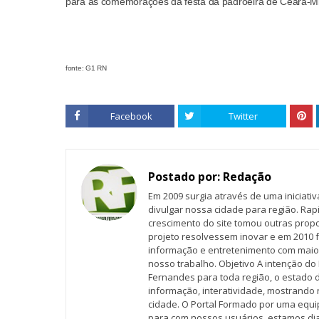
para as comemorações da festa da padroeira de Ceará-Mi
fonte: G1 RN
Facebook
Twitter
Postado por:
Redação
Em 2009 surgia através de uma iniciati
divulgar nossa cidade para região. Rap
crescimento do site tomou outras propo
projeto resolvessem inovar e em 2010 f
informação e entretenimento com maio
nosso trabalho. Objetivo A intenção do 
Fernandes para toda região, o estado 
informação, interatividade, mostrando 
cidade. O Portal Formado por uma equi
para com nossos usuários, estamos d