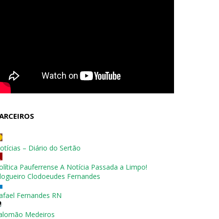
ARCEIROS
otícias – Diário do Sertão
olítica Pauferrense A Notícia Passada a Limpo!
logueiro Clodoeudes Fernandes
afael Fernandes RN
alomão Medeiros