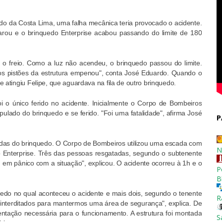
o da Costa Lima, uma falha mecânica teria provocado o acidente.
arou e o brinquedo Enterprise acabou passando do limite de 180
o freio. Como a luz não acendeu, o brinquedo passou do limite.
os pistões da estrutura empenou", conta José Eduardo. Quando o
atingiu Felipe, que aguardava na fila de outro brinquedo.
 o único ferido no acidente. Inicialmente o Corpo de Bombeiros
ulado do brinquedo e se ferido. "Foi uma fatalidade", afirma José
P
adas do brinquedo. O Corpo de Bombeiros utilizou uma escada com
N
o Enterprise. Três das pessoas resgatadas, segundo o subtenente
 em pânico com a situação", explicou. O acidente ocorreu à 1h e o
P
B
uedo no qual aconteceu o acidente e mais dois, segundo o tenente
R
interditados para mantermos uma área de segurança", explica. De
tação necessária para o funcionamento. A estrutura foi montada
S