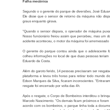
Falha mecânica
Segundo o o gerente do parque de diversões, José Eduard
Ele disse que o sensor de retorno da máquina não disp
graus enquanto girava.
"Quando o sensor dispara, o operador de máquina puxa 
Nosso funcionário freiou assim que percebeu, mas um d
acidente aconteceu, o motor da máquina foi arremessado e 
O gerente do parque contou ainda que o adolescente foi
colheu informações no local de que duas pessoas teriam p
Eduardo da Costa.
Além do garoto ferido, 14 pessoas precisaram ser resgat
plataforma e levou três horas para retirar todo mundo d
Edson Marques da Silva, ficaram inconscientes. "Entraram
resgate foi encerrado por volta das 4h.
Após o resgate, o Corpo de Bombeiros interditou o brinq
Marcelo Nascimento. "Os demais ficam próximos e foram 
acordo com os bombeiros, o parque tinha toda a documen