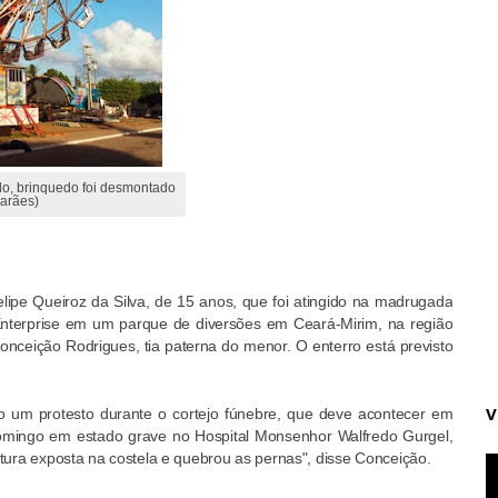
do, brinquedo foi desmontado
marães)
elipe Queiroz da Silva, de 15 anos, que foi atingido na madrugada
Enterprise em um parque de diversões em Ceará-Mirim, na região
Conceição Rodrigues, tia paterna do menor. O enterro está previsto
V
ão um protesto durante o cortejo fúnebre, que deve acontecer em
omingo em estado grave no Hospital Monsenhor Walfredo Gurgel,
atura exposta na costela e quebrou as pernas", disse Conceição.