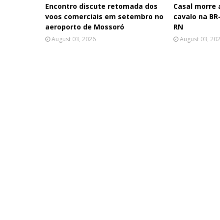
Encontro discute retomada dos
Casal morre
voos comerciais em setembro no
cavalo na BR-
aeroporto de Mossoró
RN
August 03, 2026
August 03, 20