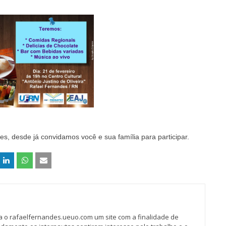
s, desde já convidamos você e sua família para participar.
va o rafaelfernandes.ueuo.com um site com a finalidade de