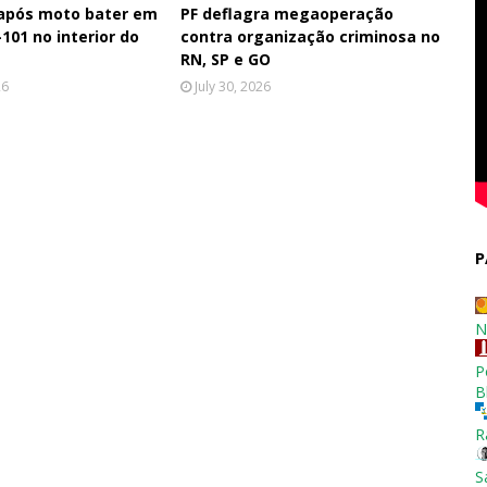
 após moto bater em
PF deflagra megaoperação
101 no interior do
contra organização criminosa no
RN, SP e GO
26
July 30, 2026
P
N
P
B
R
S