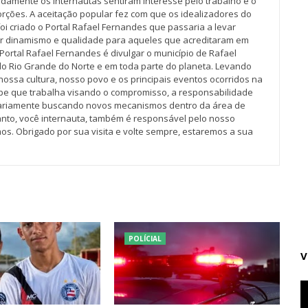
idamente os internautas sentiram interesse pelo trabalho e o
rções. A aceitação popular fez com que os idealizadores do
oi criado o Portal Rafael Fernandes que passaria a levar
r dinamismo e qualidade para aqueles que acreditaram em
Portal Rafael Fernandes é divulgar o município de Rafael
do Rio Grande do Norte e em toda parte do planeta. Levando
nossa cultura, nosso povo e os principais eventos ocorridos na
pe que trabalha visando o compromisso, a responsabilidade
iariamente buscando novos mecanismos dentro da área de
tanto, você internauta, também é responsável pelo nosso
os. Obrigado por sua visita e volte sempre, estaremos a sua
POLÍCIAL
V