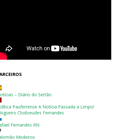
ARCEIROS
otícias – Diário do Sertão
olítica Pauferrense A Notícia Passada a Limpo!
logueiro Clodoeudes Fernandes
afael Fernandes RN
alomão Medeiros