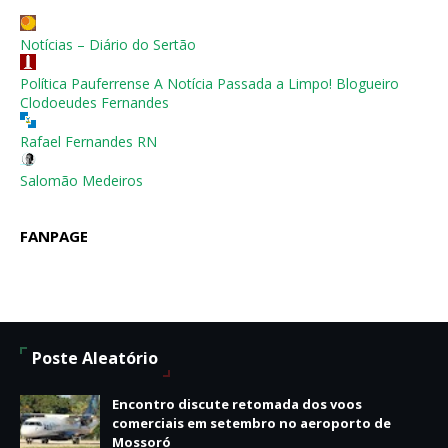
Notícias – Diário do Sertão
Política Pauferrense A Notícia Passada a Limpo! Blogueiro
Clodoeudes Fernandes
Rafael Fernandes RN
Salomão Medeiros
FANPAGE
Poste Aleatório
Encontro discute retomada dos voos
comerciais em setembro no aeroporto de
Mossoró