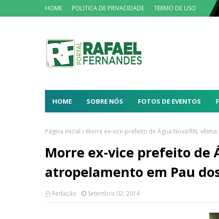
HOME
POLITICA DE PRIVACIDADE
TERMO DE USO
HOME
SOBRE NÓS
FOTOS DE EVENTOS
Página inicial
Morre ex-vice prefeito de Água Nova/RN, vítim
Morre ex-vice prefeito de
atropelamento em Pau dos
Redação
Setembro 02, 2014