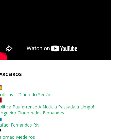
ARCEIROS
otícias – Diário do Sertão
olítica Pauferrense A Notícia Passada a Limpo!
logueiro Clodoeudes Fernandes
afael Fernandes RN
alomão Medeiros