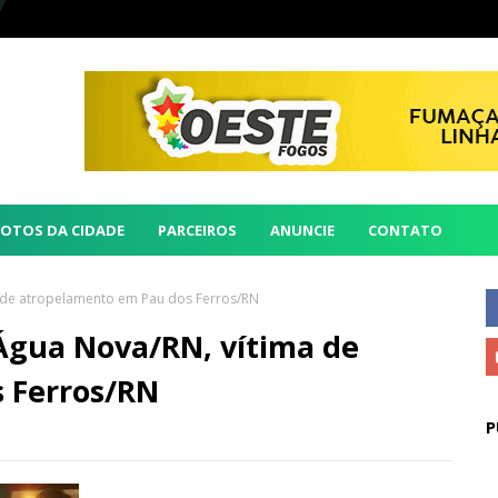
FOTOS DA CIDADE
PARCEIROS
ANUNCIE
CONTATO
a de atropelamento em Pau dos Ferros/RN
 Água Nova/RN, vítima de
 Ferros/RN
P