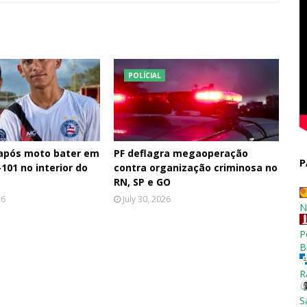
POLÍCIAL
 após moto bater em
PF deflagra megaoperação
P
101 no interior do
contra organização criminosa no
RN, SP e GO
26
July 30, 2026
N
P
B
R
S