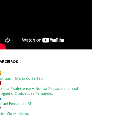
ARCEIROS
otícias – Diário do Sertão
olítica Pauferrense A Notícia Passada a Limpo!
logueiro Clodoeudes Fernandes
afael Fernandes RN
alomão Medeiros