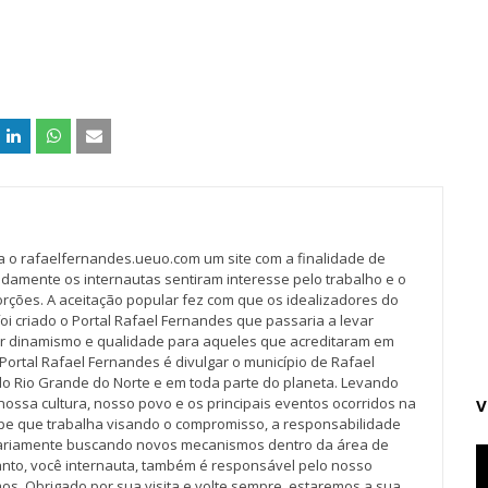
va o rafaelfernandes.ueuo.com um site com a finalidade de
idamente os internautas sentiram interesse pelo trabalho e o
rções. A aceitação popular fez com que os idealizadores do
oi criado o Portal Rafael Fernandes que passaria a levar
r dinamismo e qualidade para aqueles que acreditaram em
Portal Rafael Fernandes é divulgar o município de Rafael
do Rio Grande do Norte e em toda parte do planeta. Levando
nossa cultura, nosso povo e os principais eventos ocorridos na
V
pe que trabalha visando o compromisso, a responsabilidade
iariamente buscando novos mecanismos dentro da área de
tanto, você internauta, também é responsável pelo nosso
os. Obrigado por sua visita e volte sempre, estaremos a sua