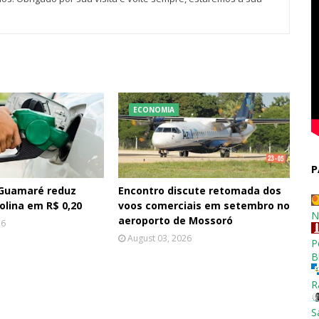
ECONOMIA
P
 Guamaré reduz
Encontro discute retomada dos
olina em R$ 0,20
voos comerciais em setembro no
N
aeroporto de Mossoró
26
August 03, 2026
P
B
R
S