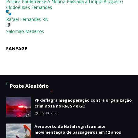
Política Pauferrense A Notícia Passada a Limpo! Blogueiro
Clodoeudes Fernandes
Rafael Fernandes RN
Salomão Medeiros
FANPAGE
Poste Aleatório
PF deflagra megaoperação contra organização
criminosa no RN, SP e GO
July 30, 2026
Aeroporto de Natal registra maior
movimentação de passageiros em 12 anos