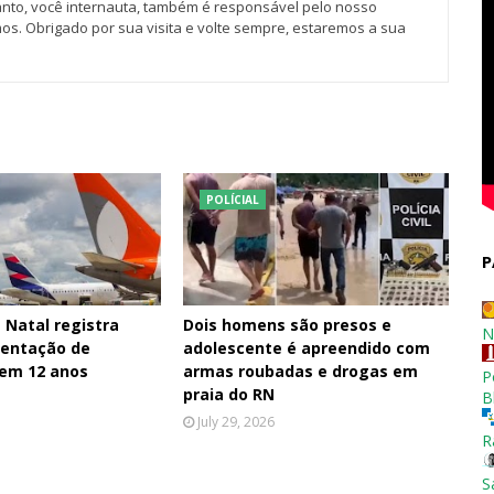
tanto, você internauta, também é responsável pelo nosso
os. Obrigado por sua visita e volte sempre, estaremos a sua
POLÍCIAL
P
 Natal registra
Dois homens são presos e
N
entação de
adolescente é apreendido com
 em 12 anos
armas roubadas e drogas em
P
praia do RN
B
July 29, 2026
R
S