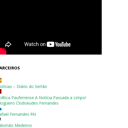
ARCEIROS
otícias – Diário do Sertão
olítica Pauferrense A Notícia Passada a Limpo!
logueiro Clodoeudes Fernandes
afael Fernandes RN
alomão Medeiros