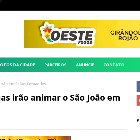
FOTOS DA CIDADE
PARCEIROS
ANUNCIE
CONTATO
 João em Rafael Fernandes
ias irão animar o São João em
P