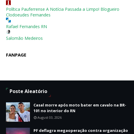
Política Pauferrense A Notícia Passada a Limpo! Blogueiro
Clodoeudes Fernandes
Rafael Fernandes RN
Salomão Medeiros
FANPAGE
Poste Aleatório
Casal morre após moto bater em cavalo na BR-
101 no interior do RN
August 03, 2026
PF deflagra megaoperação contra organização