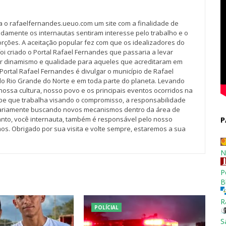
va o rafaelfernandes.ueuo.com um site com a finalidade de
idamente os internautas sentiram interesse pelo trabalho e o
rções. A aceitação popular fez com que os idealizadores do
oi criado o Portal Rafael Fernandes que passaria a levar
r dinamismo e qualidade para aqueles que acreditaram em
Portal Rafael Fernandes é divulgar o município de Rafael
do Rio Grande do Norte e em toda parte do planeta. Levando
nossa cultura, nosso povo e os principais eventos ocorridos na
pe que trabalha visando o compromisso, a responsabilidade
iariamente buscando novos mecanismos dentro da área de
tanto, você internauta, também é responsável pelo nosso
P
os. Obrigado por sua visita e volte sempre, estaremos a sua
N
P
B
R
POLÍCIAL
S