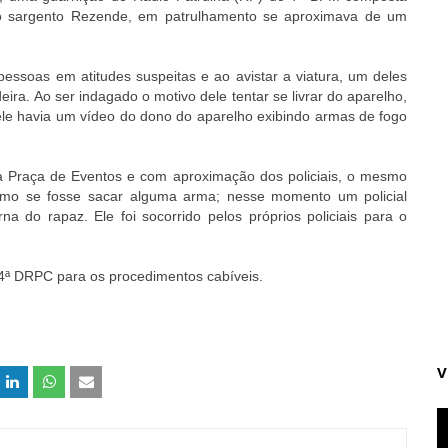
lo sargento Rezende, em patrulhamento se aproximava de um
ssoas em atitudes suspeitas e ao avistar a viatura, um deles
ra. Ao ser indagado o motivo dele tentar se livrar do aparelho,
nele havia um vídeo do dono do aparelho exibindo armas de fogo
a Praça de Eventos e com aproximação dos policiais, o mesmo
como se fosse sacar alguma arma; nesse momento um policial
 do rapaz. Ele foi socorrido pelos próprios policiais para o
 4ª DRPC para os procedimentos cabíveis.
V