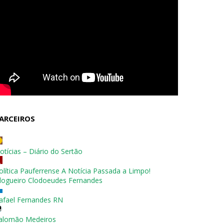
ARCEIROS
otícias – Diário do Sertão
olítica Pauferrense A Notícia Passada a Limpo!
logueiro Clodoeudes Fernandes
afael Fernandes RN
alomão Medeiros