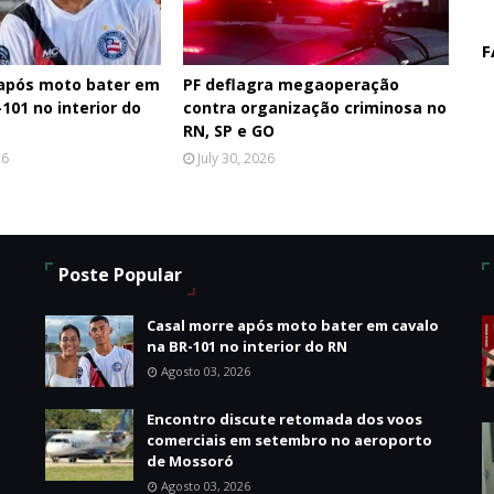
F
 após moto bater em
PF deflagra megaoperação
101 no interior do
contra organização criminosa no
RN, SP e GO
26
July 30, 2026
Poste Popular
o
Casal morre após moto bater em cavalo
na BR-101 no interior do RN
Agosto 03, 2026
Encontro discute retomada dos voos
comerciais em setembro no aeroporto
de Mossoró
Agosto 03, 2026