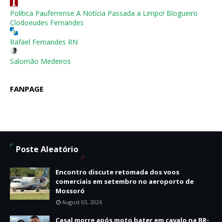
Política Pauferrense A Notícia Passada a Limpo! Blogueiro
Clodoeudes Fernandes
Rafael Fernandes RN
Salomão Medeiros
FANPAGE
Poste Aleatório
Encontro discute retomada dos voos
comerciais em setembro no aeroporto de
Mossoró
August 03, 2026
Casal morre após moto bater em cavalo na BR-