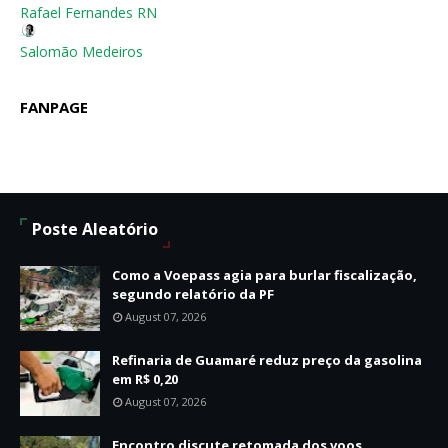
Rafael Fernandes RN
Salomão Medeiros
FANPAGE
Poste Aleatório
Como a Voepass agia para burlar fiscalização,
segundo relatório da PF
August 07, 2026
Refinaria de Guamaré reduz preço da gasolina
em R$ 0,20
August 07, 2026
Encontro discute retomada dos voos