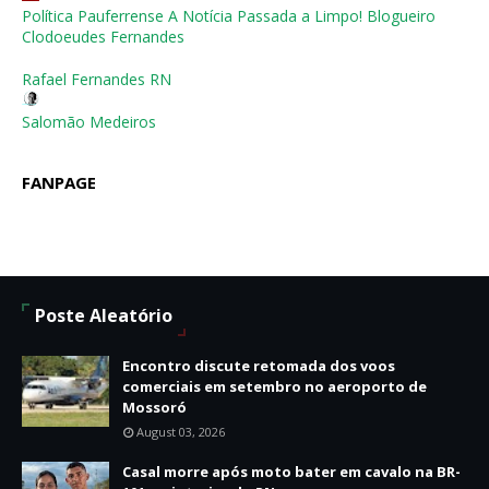
Política Pauferrense A Notícia Passada a Limpo! Blogueiro
Clodoeudes Fernandes
Rafael Fernandes RN
Salomão Medeiros
FANPAGE
Poste Aleatório
Encontro discute retomada dos voos
comerciais em setembro no aeroporto de
Mossoró
August 03, 2026
Casal morre após moto bater em cavalo na BR-