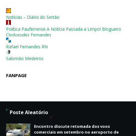
Notícias – Diário do Sertão
Política Pauferrense A Notícia Passada a Limpo! Blogueiro
Clodoeudes Fernandes
Rafael Fernandes RN
Salomão Medeiros
FANPAGE
Poste Aleatório
Encontro discute retomada dos voos
comerciais em setembro no aeroporto de