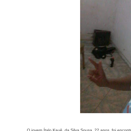
O jovem Ítalo Kauê da Silva Sousa, 22 anos, foi encont