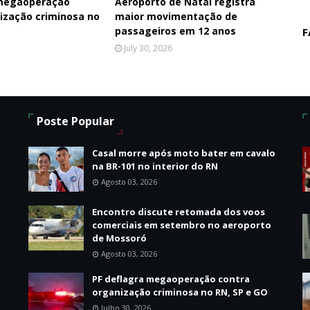
 megaoperação
Aeroporto de Natal registra
ização criminosa no
maior movimentação de
passageiros em 12 anos
F
July 30, 2026
Poste Popular
Casal morre após moto bater em cavalo
na BR-101 no interior do RN
Agosto 03, 2026
Encontro discute retomada dos voos
o
comerciais em setembro no aeroporto
de Mossoró
Agosto 03, 2026
PF deflagra megaoperação contra
organização criminosa no RN, SP e GO
Julho 30, 2026