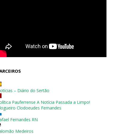
ARCEIROS
otícias – Diário do Sertão
olítica Pauferrense A Notícia Passada a Limpo!
logueiro Clodoeudes Fernandes
afael Fernandes RN
alomão Medeiros