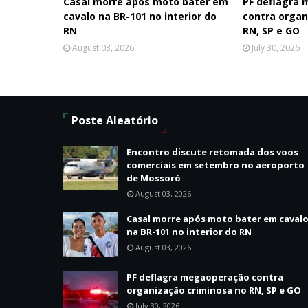
Casal morre após moto bater em
PF deflagra
cavalo na BR-101 no interior do
contra organ
RN
RN, SP e GO
August 03, 2026
July 30, 2026
Poste Aleatório
Encontro discute retomada dos voos
comerciais em setembro no aeroporto
de Mossoró
August 03, 2026
Casal morre após moto bater em caval
na BR-101 no interior do RN
August 03, 2026
PF deflagra megaoperação contra
organização criminosa no RN, SP e GO
July 30, 2026