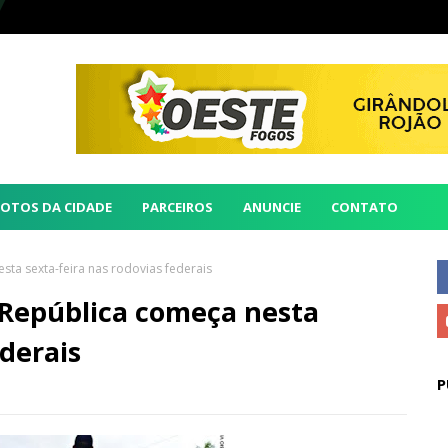
FOTOS DA CIDADE
PARCEIROS
ANUNCIE
CONTATO
a sexta-feira nas rodovias federais
República começa nesta
ederais
P