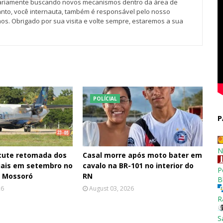
iariamente buscando novos mecanismos dentro da área de
tanto, você internauta, também é responsável pelo nosso
os. Obrigado por sua visita e volte sempre, estaremos a sua
POLÍCIAL
P
N
cute retomada dos
Casal morre após moto bater em
iais em setembro no
cavalo na BR-101 no interior do
P
e Mossoró
RN
B
26
August 03, 2026
R
S