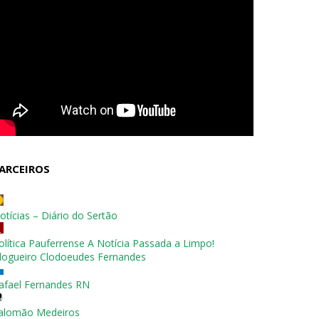
ARCEIROS
otícias – Diário do Sertão
olítica Pauferrense A Notícia Passada a Limpo!
logueiro Clodoeudes Fernandes
afael Fernandes RN
alomão Medeiros