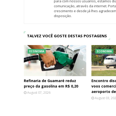
para com nossos usuários, estamos d
comunicação, através da internet. Por
crescimento e desde já lhes agradecem
disposição.
TALVEZ VOCÊ GOSTE DESTAS POSTAGENS
ECONOMIA
ECONOMIA
Refinaria de Guamaré reduz
Encontro dis
preço da gasolina em R$ 0,20
voos comerc
aeroporto d
August 07, 2026
August 03, 20