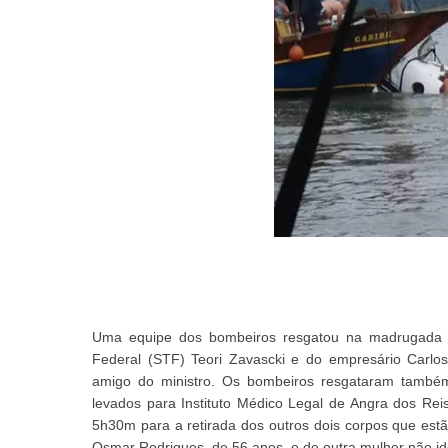
Uma equipe dos bombeiros resgatou na madrugada de
Federal (STF) Teori Zavascki e do empresário Carlos
amigo do ministro. Os bombeiros resgataram também
levados para Instituto Médico Legal de Angra dos Rei
5h30m para a retirada dos outros dois corpos que estã
Osmar Rodrigues, de 56 anos, e de outra mulher não ide