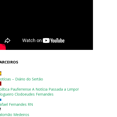
ARCEIROS
otícias – Diário do Sertão
olítica Pauferrense A Notícia Passada a Limpo!
logueiro Clodoeudes Fernandes
afael Fernandes RN
alomão Medeiros