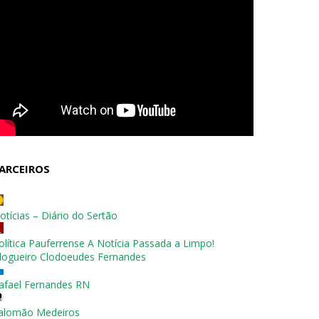
ARCEIROS
otícias – Diário do Sertão
olítica Pauferrense A Notícia Passada a Limpo!
logueiro Clodoeudes Fernandes
afael Fernandes RN
alomão Medeiros