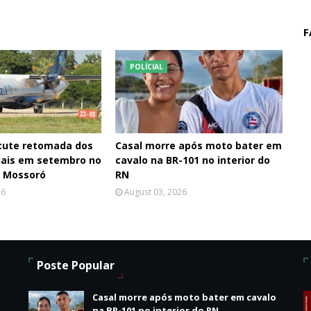
F
POLÍCIAL
cute retomada dos
Casal morre após moto bater em
iais em setembro no
cavalo na BR-101 no interior do
e Mossoró
RN
26
August 03, 2026
Poste Popular
Casal morre após moto bater em cavalo
na BR-101 no interior do RN