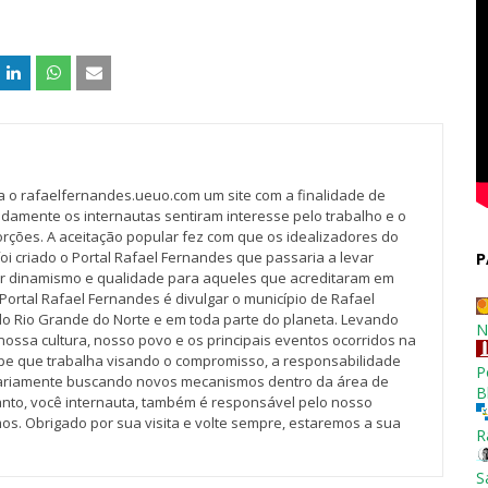
va o rafaelfernandes.ueuo.com um site com a finalidade de
idamente os internautas sentiram interesse pelo trabalho e o
rções. A aceitação popular fez com que os idealizadores do
oi criado o Portal Rafael Fernandes que passaria a levar
P
r dinamismo e qualidade para aqueles que acreditaram em
Portal Rafael Fernandes é divulgar o município de Rafael
do Rio Grande do Norte e em toda parte do planeta. Levando
N
nossa cultura, nosso povo e os principais eventos ocorridos na
pe que trabalha visando o compromisso, a responsabilidade
P
iariamente buscando novos mecanismos dentro da área de
B
tanto, você internauta, também é responsável pelo nosso
os. Obrigado por sua visita e volte sempre, estaremos a sua
R
S