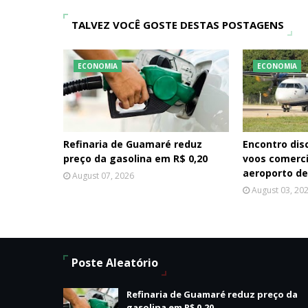
TALVEZ VOCÊ GOSTE DESTAS POSTAGENS
ECONOMIA
ECONOMIA
Refinaria de Guamaré reduz
Encontro dis
preço da gasolina em R$ 0,20
voos comerc
aeroporto d
August 07, 2026
August 03, 20
Poste Aleatório
Refinaria de Guamaré reduz preço da
gasolina em R$ 0,20