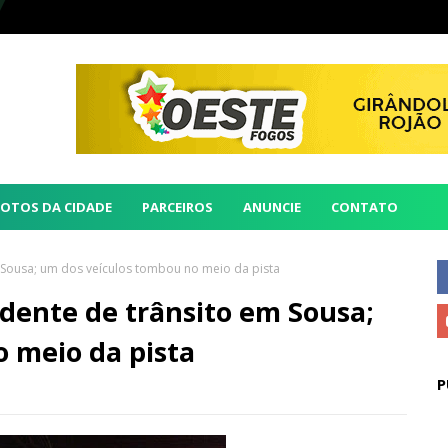
FOTOS DA CIDADE
PARCEIROS
ANUNCIE
CONTATO
 Sousa; um dos veículos tombou no meio da pista
dente de trânsito em Sousa;
 meio da pista
P