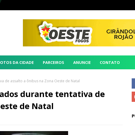
FOTOS DA CIDADE
PARCEIROS
ANUNCIE
CONTATO
va de assalto a ônibus na Zona Oeste de Natal
eados durante tentativa de
este de Natal
P