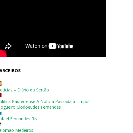
ARCEIROS
otícias – Diário do Sertão
olítica Pauferrense A Notícia Passada a Limpo!
logueiro Clodoeudes Fernandes
afael Fernandes RN
alomão Medeiros