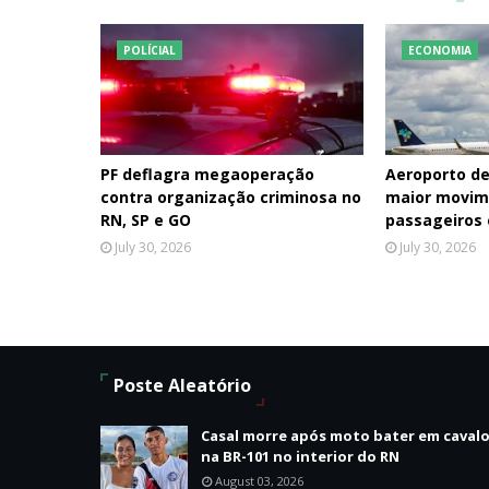
POLÍCIAL
ECONOMIA
PF deflagra megaoperação
Aeroporto de
contra organização criminosa no
maior movim
RN, SP e GO
passageiros
July 30, 2026
July 30, 2026
Poste Aleatório
Casal morre após moto bater em caval
na BR-101 no interior do RN
August 03, 2026