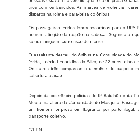
pessoas estavam no veículo, que é da empresa Guanab
tiros com os bandidos. As marcas da violência ficar
disparos na roleta e para-brisa do ônibus.
Os passageiros feridos foram socorridos para a UPA 
homem atingido de raspão na cabeça. Segundo a equi
sutura; ninguém corre risco de morrer.
O assaltante desceu do ônibus na Comunidade do Mos
ferido, Laécio Leopoldino da Silva, de 22 anos, ainda 
Os outros três comparsas e a mulher do suspeito 
cobertura à ação.
Depois da ocorrência, policiais do 9º Batalhão e da F
Moura, na altura da Comunidade do Mosquito. Passageir
um homem foi preso em flagrante por porte ilegal, 
transporte coletivo.
G1 RN