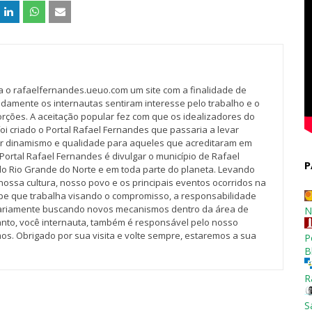
va o rafaelfernandes.ueuo.com um site com a finalidade de
idamente os internautas sentiram interesse pelo trabalho e o
rções. A aceitação popular fez com que os idealizadores do
oi criado o Portal Rafael Fernandes que passaria a levar
r dinamismo e qualidade para aqueles que acreditaram em
Portal Rafael Fernandes é divulgar o município de Rafael
P
do Rio Grande do Norte e em toda parte do planeta. Levando
nossa cultura, nosso povo e os principais eventos ocorridos na
pe que trabalha visando o compromisso, a responsabilidade
iariamente buscando novos mecanismos dentro da área de
N
tanto, você internauta, também é responsável pelo nosso
os. Obrigado por sua visita e volte sempre, estaremos a sua
P
B
R
S