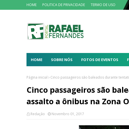
HOME
POLITICA DE PRIVACIDADE
TERMO DE USO
HOME
SOBRE NÓS
FOTOS DE EVENTOS
Página inicial
Cinco passageiros são baleados durante tentati
Cinco passageiros são bal
assalto a ônibus na Zona O
Redação
Novembro 01, 2017