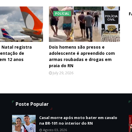
F
POLÍCIAL
 Natal registra
Dois homens são presos e
entação de
adolescente é apreendido com
 em 12 anos
armas roubadas e drogas em
praia do RN
July 29, 2026
Poste Popular
o
Casal morre após moto bater em cavalo
na BR-101 no interior do RN
Agosto 03, 2026