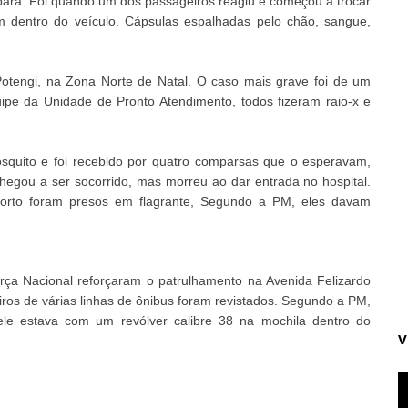
ara. Foi quando um dos passageiros reagiu e começou a trocar
am dentro do veículo. Cápsulas espalhadas pelo chão, sangue,
Potengi, na Zona Norte de Natal. O caso mais grave foi de um
pe da Unidade de Pronto Atendimento, todos fizeram raio-x e
quito e foi recebido por quatro comparsas que o esperavam,
chegou a ser socorrido, mas morreu ao dar entrada no hospital.
morto foram presos em flagrante, Segundo a PM, eles davam
orça Nacional reforçaram o patrulhamento na Avenida Felizardo
os de várias linhas de ônibus foram revistados. Segundo a PM,
ele estava com um revólver calibre 38 na mochila dentro do
V