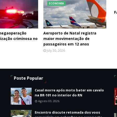
ECONOMIA
F
 megaoperação
Aeroporto de Natal registra
ização criminosa no
maior movimentação de
passageiros em 12 anos
July 30, 2026
Poste Popular
Casal morre após moto bater em cavalo
na BR-101 no interior do RN
Agosto 03, 2026
Encontro discute retomada dos voos
o