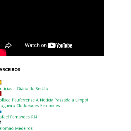
ARCEIROS
otícias – Diário do Sertão
olítica Pauferrense A Notícia Passada a Limpo!
logueiro Clodoeudes Fernandes
afael Fernandes RN
alomão Medeiros