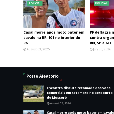
POLÍCIAL
POLÍCIAL
Casal morre após moto bater em
PF deflagra
cavalo na BR-101 no interior do
contra organ
RN
RN, SP e GO
August 03, 2026
July 30, 2026
Poste Aleatório
Encontro discute retomada dos voos
comerciais em setembro no aeroporto
de Mossoró
August 03, 2026
Casal morre após moto bater em caval