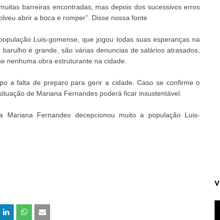
muitas barreiras encontradas, mas depois dos sucessivos erros
esolveu abrir a boca e romper”. Disse nossa fonte
 população Luis-gomense, que jogou todas suas esperanças na
 barulho é grande, são várias denuncias de salários atrasados,
ase nenhuma obra estruturante na cidade.
o a falta de preparo para gerir a cidade. Caso se confirme o
 situação de Mariana Fernandes poderá ficar insustentável.
ita Mariana Fernandes decepcionou muito a população Luis-
V