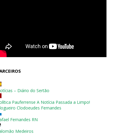
ARCEIROS
otícias – Diário do Sertão
olítica Pauferrense A Notícia Passada a Limpo!
logueiro Clodoeudes Fernandes
afael Fernandes RN
alomão Medeiros