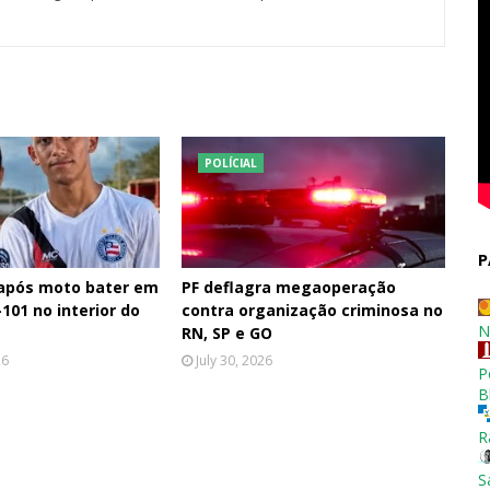
POLÍCIAL
P
 após moto bater em
PF deflagra megaoperação
101 no interior do
contra organização criminosa no
N
RN, SP e GO
26
July 30, 2026
P
B
R
S