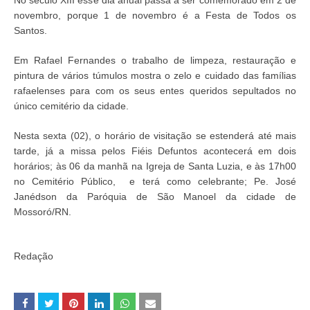
No século XIII esse dia anual passa a ser comemorado em 2 de
novembro, porque 1 de novembro é a Festa de Todos os
Santos.
Em Rafael Fernandes o trabalho de limpeza, restauração e
pintura de vários túmulos mostra o zelo e cuidado das famílias
rafaelenses para com os seus entes queridos sepultados no
único cemitério da cidade.
Nesta sexta (02), o horário de visitação se estenderá até mais
tarde, já a missa pelos Fiéis Defuntos acontecerá em dois
horários; às 06 da manhã na Igreja de Santa Luzia, e às 17h00
no Cemitério Público, e terá como celebrante; Pe. José
Janédson da Paróquia de São Manoel da cidade de
Mossoró/RN.
Redação