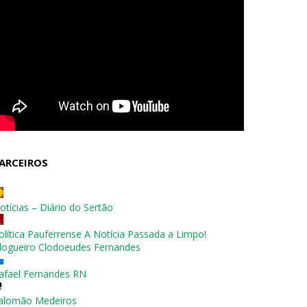
ARCEIROS
otícias – Diário do Sertão
olítica Pauferrense A Notícia Passada a Limpo!
logueiro Clodoeudes Fernandes
afael Fernandes RN
alomão Medeiros