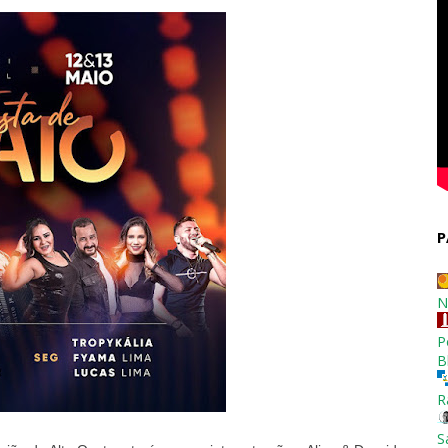
P
N
P
B
R
S