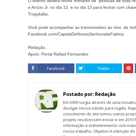
O evento deverá reunir milhares de pessoas de toda reg
e Anízio Jr. no dia 12, e no dia 13 para fechar com ch
Tropykália.
Você pode acompanhar as transmissões ao vivo, de tod
Facebook.com/CapelaDeNossaSenhoradeFatima.
Redação,
Apoio: Portal Rafael Fernandes
Facebook
Twitter
Postado por:
Redação
Em 2009 surgia através de uma iniciati
divulgar nossa cidade para região. Rap
crescimento do site tomou outras propo
projeto resolvessem inovar e em 2010 f
informação e entretenimento com maio
nosso trabalho. Objetivo A intenção do 