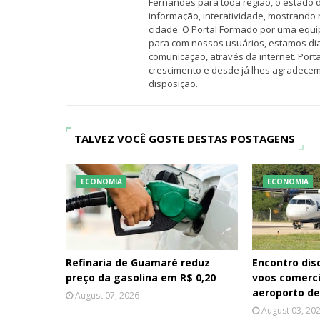
Fernandes para toda região, o estado 
informação, interatividade, mostrando 
cidade. O Portal Formado por uma equi
para com nossos usuários, estamos d
comunicação, através da internet. Por
crescimento e desde já lhes agradecem
disposição.
TALVEZ VOCÊ GOSTE DESTAS POSTAGENS
ECONOMIA
ECONOMIA
Refinaria de Guamaré reduz
Encontro dis
preço da gasolina em R$ 0,20
voos comerc
aeroporto d
August 07, 2026
August 03, 20