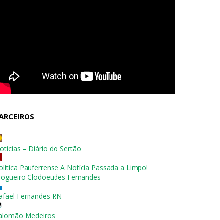
ARCEIROS
otícias – Diário do Sertão
olítica Pauferrense A Notícia Passada a Limpo!
logueiro Clodoeudes Fernandes
afael Fernandes RN
alomão Medeiros