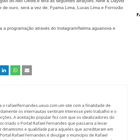
ião do Alto Oeste,e terá as seguintes atrações; Aline & Dayvid
ave de ouro, será a vez de; Fyama Lima, Lucas Lima e Forrozão
F
a a programação através do Instagram/fatima.aguanova e
va o rafaelfernandes.ueuo.com um site com a finalidade de
idamente os internautas sentiram interesse pelo trabalho e o
rções. A aceitação popular fez com que os idealizadores do
oi criado o Portal Rafael Fernandes que passaria a levar
r dinamismo e qualidade para aqueles que acreditaram em
Portal Rafael Fernandes é divulgar o município de Rafael