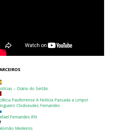
ARCEIROS
otícias – Diário do Sertão
olítica Pauferrense A Notícia Passada a Limpo!
logueiro Clodoeudes Fernandes
afael Fernandes RN
alomão Medeiros