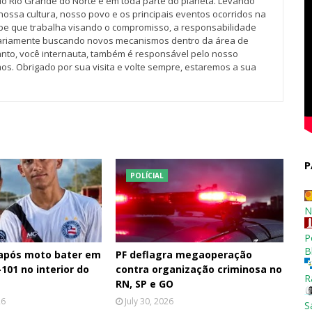
do Rio Grande do Norte e em toda parte do planeta. Levando
nossa cultura, nosso povo e os principais eventos ocorridos na
pe que trabalha visando o compromisso, a responsabilidade
iariamente buscando novos mecanismos dentro da área de
tanto, você internauta, também é responsável pelo nosso
os. Obrigado por sua visita e volte sempre, estaremos a sua
P
POLÍCIAL
N
P
B
 após moto bater em
PF deflagra megaoperação
101 no interior do
contra organização criminosa no
R
RN, SP e GO
26
July 30, 2026
S