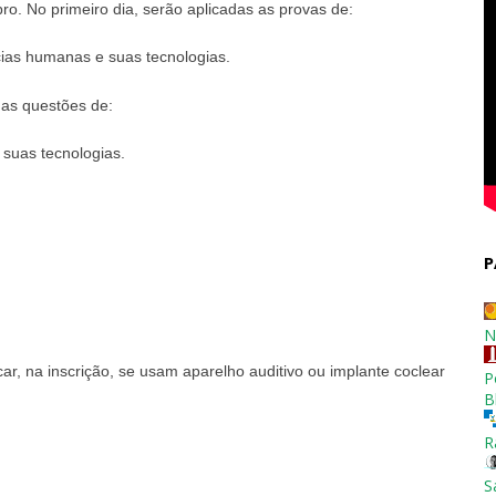
. No primeiro dia, serão aplicadas as provas de:
cias humanas e suas tecnologias.
as questões de:
 suas tecnologias.
P
N
car, na inscrição, se usam aparelho auditivo ou implante coclear
P
B
R
S