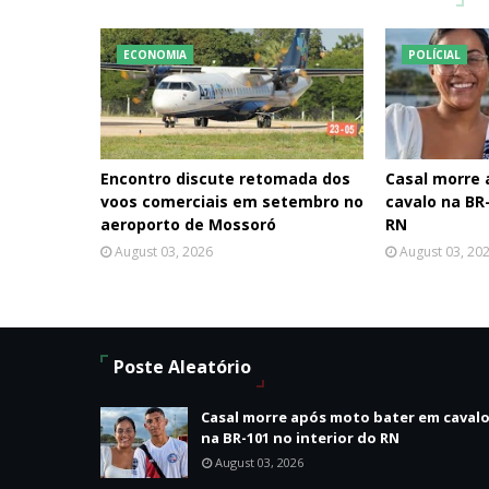
ECONOMIA
POLÍCIAL
Encontro discute retomada dos
Casal morre
voos comerciais em setembro no
cavalo na BR-
aeroporto de Mossoró
RN
August 03, 2026
August 03, 20
Poste Aleatório
Casal morre após moto bater em caval
na BR-101 no interior do RN
August 03, 2026