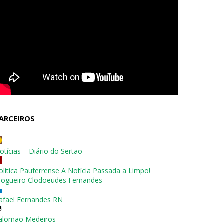
ARCEIROS
otícias – Diário do Sertão
olítica Pauferrense A Notícia Passada a Limpo!
logueiro Clodoeudes Fernandes
afael Fernandes RN
alomão Medeiros