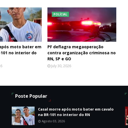
POLÍCIAL
 após moto bater em
PF deflagra megaoperação
101 no interior do
contra organização criminosa no
RN, SP e GO
26
July 30, 2026
Poste Popular
o
Casal morre após moto bater em cavalo
na BR-101 no interior do RN
Agosto 03, 2026