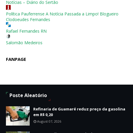
Notícias – Diário do Sertão
Política Pauferrense A Notícia Passada a Limpo! Blogueiro
Clodoeudes Fernandes
Rafael Fernandes RN
Salomão Medeiros
FANPAGE
Poste Aleatório
Refinaria de Guamaré reduz preço da gasolina
em R$ 0,20
August 07, 2026