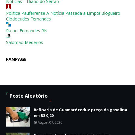
Notícias – Diário do Sertão
Política Pauferrense A Notícia Passada a Limpo! Blogueiro
Clodoeudes Fernandes
Rafael Fernandes RN
Salomão Medeiros
FANPAGE
Poste Aleatório
Refinaria de Guamaré reduz preço da gasolina
em R$ 0,20
August 07, 2026