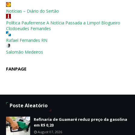
Notícias – Diário do Sertão
Política Pauferrense A Notícia Passada a Limpo! Blogueiro
Clodoeudes Fernandes
Rafael Fernandes RN
Salomão Medeiros
FANPAGE
Poste Aleatório
Refinaria de Guamaré reduz preço da gasolina
em R$ 0,20
August 07, 2026