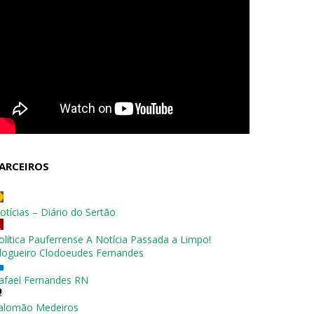
ARCEIROS
otícias – Diário do Sertão
olítica Pauferrense A Notícia Passada a Limpo!
logueiro Clodoeudes Fernandes
afael Fernandes RN
alomão Medeiros