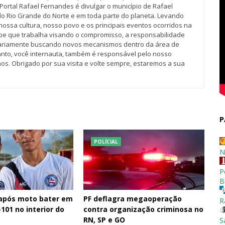
Portal Rafael Fernandes é divulgar o município de Rafael
do Rio Grande do Norte e em toda parte do planeta. Levando
nossa cultura, nosso povo e os principais eventos ocorridos na
pe que trabalha visando o compromisso, a responsabilidade
iariamente buscando novos mecanismos dentro da área de
tanto, você internauta, também é responsável pelo nosso
os. Obrigado por sua visita e volte sempre, estaremos a sua
P
POLÍCIAL
N
P
B
 após moto bater em
PF deflagra megaoperação
R
101 no interior do
contra organização criminosa no
RN, SP e GO
S