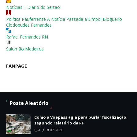
Notícias – Diário do Sertão
Política Pauferrense A Notícia Passada a Limpo! Blogueiro
Clodoeudes Fernandes
Rafael Fernandes RN
Salomão Medeiros
FANPAGE
Poste Aleatório
Como a Voepass agia para burlar fiscalização,
segundo relatório da PF
August 07, 2026