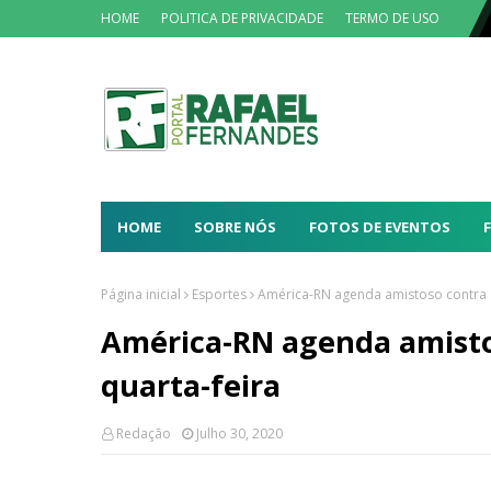
HOME
POLITICA DE PRIVACIDADE
TERMO DE USO
HOME
SOBRE NÓS
FOTOS DE EVENTOS
Página inicial
Esportes
América-RN agenda amistoso contra o
América-RN agenda amistos
quarta-feira
Redação
Julho 30, 2020