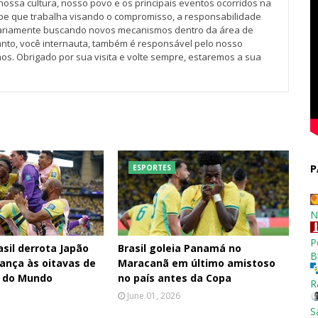
nossa cultura, nosso povo e os principais eventos ocorridos na
pe que trabalha visando o compromisso, a responsabilidade
iariamente buscando novos mecanismos dentro da área de
tanto, você internauta, também é responsável pelo nosso
os. Obrigado por sua visita e volte sempre, estaremos a sua
P
ESPORTES
N
P
asil derrota Japão
Brasil goleia Panamá no
B
vança às oitavas de
Maracanã em último amistoso
a do Mundo
no país antes da Copa
R
June 01, 2026
S