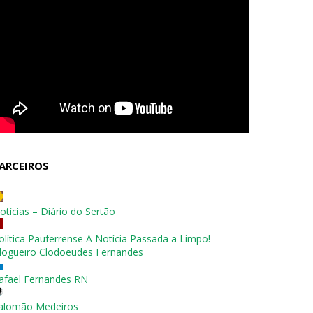
ARCEIROS
otícias – Diário do Sertão
olítica Pauferrense A Notícia Passada a Limpo!
logueiro Clodoeudes Fernandes
afael Fernandes RN
alomão Medeiros