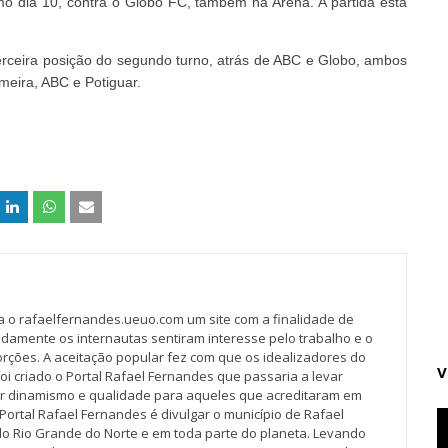
mo dia 10, contra o Globo FC, também na Arena. A partida está
terceira posição do segundo turno, atrás de ABC e Globo, ambos
meira, ABC e Potiguar.
va o rafaelfernandes.ueuo.com um site com a finalidade de
idamente os internautas sentiram interesse pelo trabalho e o
rções. A aceitação popular fez com que os idealizadores do
V
oi criado o Portal Rafael Fernandes que passaria a levar
r dinamismo e qualidade para aqueles que acreditaram em
Portal Rafael Fernandes é divulgar o município de Rafael
do Rio Grande do Norte e em toda parte do planeta. Levando