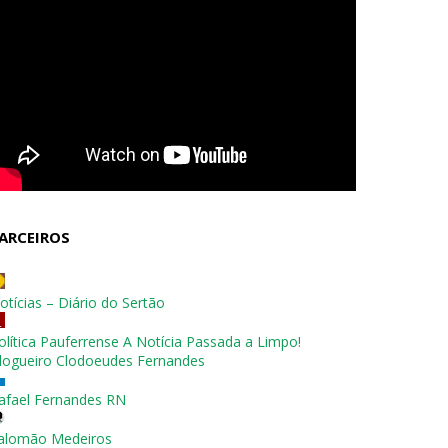
ARCEIROS
otícias – Diário do Sertão
olítica Pauferrense A Notícia Passada a Limpo!
logueiro Clodoeudes Fernandes
afael Fernandes RN
alomão Medeiros