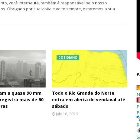
tanto, você internauta, também é responsável pelo nosso
os. Obrigado por sua visita e volte sempre, estaremos a sua
COTIDIANO
P
am a quase 90 mm
Todo o Rio Grande do Norte
N
 registra mais de 60
entra em alerta de vendaval até
ras
sábado
P
B
July 16, 2026
R
S