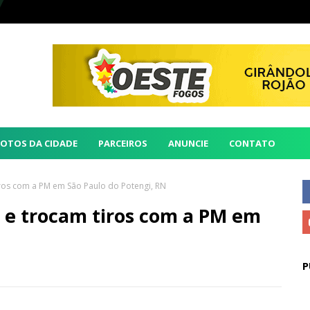
FOTOS DA CIDADE
PARCEIROS
ANUNCIE
CONTATO
ros com a PM em São Paulo do Potengi, RN
 e trocam tiros com a PM em
P