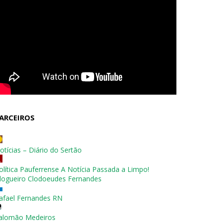
ARCEIROS
otícias – Diário do Sertão
olítica Pauferrense A Notícia Passada a Limpo!
logueiro Clodoeudes Fernandes
afael Fernandes RN
alomão Medeiros