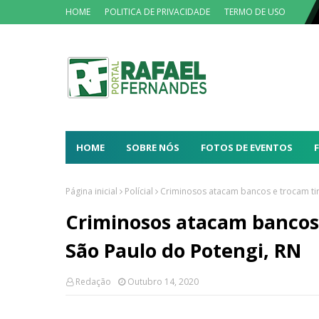
HOME
POLITICA DE PRIVACIDADE
TERMO DE USO
HOME
SOBRE NÓS
FOTOS DE EVENTOS
Página inicial
Polícial
Criminosos atacam bancos e trocam ti
Criminosos atacam bancos
São Paulo do Potengi, RN
Redação
Outubro 14, 2020