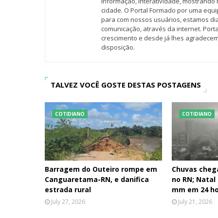
informação, interatividade, mostrando 
cidade. O Portal Formado por uma equi
para com nossos usuários, estamos d
comunicação, através da internet. Por
crescimento e desde já lhes agradecem
disposição.
TALVEZ VOCÊ GOSTE DESTAS POSTAGENS
COTIDIANO
COTIDIANO
Barragem do Outeiro rompe em
Chuvas cheg
Canguaretama-RN, e danifica
no RN; Natal
estrada rural
mm em 24 ho
July 27, 2026
July 21, 2026