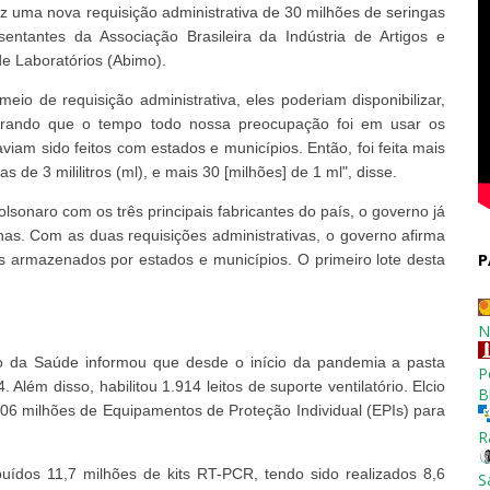
z uma nova requisição administrativa de 30 milhões de seringas
ntantes da Associação Brasileira da Indústria de Artigos e
e Laboratórios (Abimo).
io de requisição administrativa, eles poderiam disponibilizar,
embrando que o tempo todo nossa preocupação foi em usar os
iam sido feitos com estados e municípios. Então, foi feita mais
 de 3 mililitros (ml), e mais 30 [milhões] de 1 ml", disse.
sonaro com os três principais fabricantes do país, o governo já
has. Com as duas requisições administrativas, o governo afirma
P
s armazenados por estados e municípios. O primeiro lote desta
N
ério da Saúde informou que desde o início da pandemia a pasta
P
 Além disso, habilitou 1.914 leitos de suporte ventilatório. Elcio
B
6 milhões de Equipamentos de Proteção Individual (EPIs) para
R
buídos 11,7 milhões de kits RT-PCR, tendo sido realizados 8,6
S