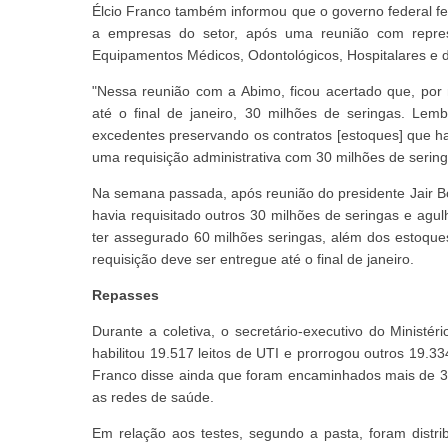
Élcio Franco também informou que o governo federal fe
a empresas do setor, após uma reunião com represe
Equipamentos Médicos, Odontológicos, Hospitalares e d
"Nessa reunião com a Abimo, ficou acertado que, por me
até o final de janeiro, 30 milhões de seringas. L
excedentes preservando os contratos [estoques] que hav
uma requisição administrativa com 30 milhões de seringas
Na semana passada, após reunião do presidente Jair Bol
havia requisitado outros 30 milhões de seringas e agul
ter assegurado 60 milhões seringas, além dos estoque
requisição deve ser entregue até o final de janeiro.
Repasses
Durante a coletiva, o secretário-executivo do Minist
habilitou 19.517 leitos de UTI e prorrogou outros 19.334.
Franco disse ainda que foram encaminhados mais de 30
as redes de saúde.
Em relação aos testes, segundo a pasta, foram distri