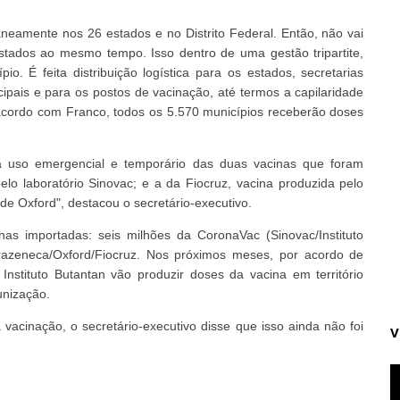
taneamente nos 26 estados e no Distrito Federal. Então, não vai
tados ao mesmo tempo. Isso dentro de uma gestão tripartite,
 É feita distribuição logística para os estados, secretarias
ipais e para os postos de vacinação, até termos a capilaridade
acordo com Franco, todos os 5.570 municípios receberão doses
a uso emergencial e temporário das duas vacinas que foram
pelo laboratório Sinovac; e a da Fiocruz, vacina produzida pelo
e Oxford", destacou o secretário-executivo.
nas importadas: seis milhões da CoronaVac (Sinovac/Instituto
razeneca/Oxford/Fiocruz. Nos próximos meses, por acordo de
 Instituto Butantan vão produzir doses da vacina em território
unização.
vacinação, o secretário-executivo disse que isso ainda não foi
V