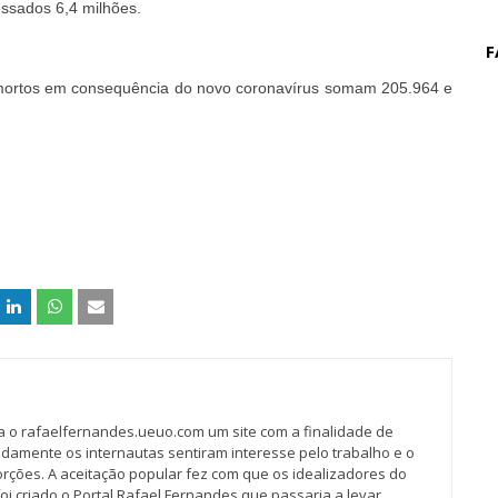
essados 6,4 milhões.
F
 mortos em consequência do novo coronavírus somam 205.964 e
va o rafaelfernandes.ueuo.com um site com a finalidade de
idamente os internautas sentiram interesse pelo trabalho e o
rções. A aceitação popular fez com que os idealizadores do
oi criado o Portal Rafael Fernandes que passaria a levar