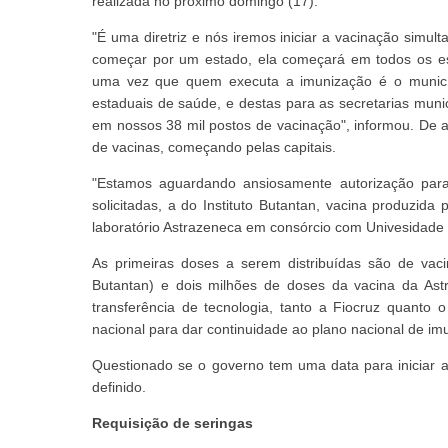
realizada no próximo domingo (17).
"É uma diretriz e nós iremos iniciar a vacinação simul
começar por um estado, ela começará em todos os es
uma vez que quem executa a imunização é o município.
estaduais de saúde, e destas para as secretarias munic
em nossos 38 mil postos de vacinação", informou. De 
de vacinas, começando pelas capitais.
"Estamos aguardando ansiosamente autorização par
solicitadas, a do Instituto Butantan, vacina produzida 
laboratório Astrazeneca em consórcio com Univesidade d
As primeiras doses a serem distribuídas são de vaci
Butantan) e dois milhões de doses da vacina da Ast
transferência de tecnologia, tanto a Fiocruz quanto o
nacional para dar continuidade ao plano nacional de im
Questionado se o governo tem uma data para iniciar a 
definido.
Requisição de seringas