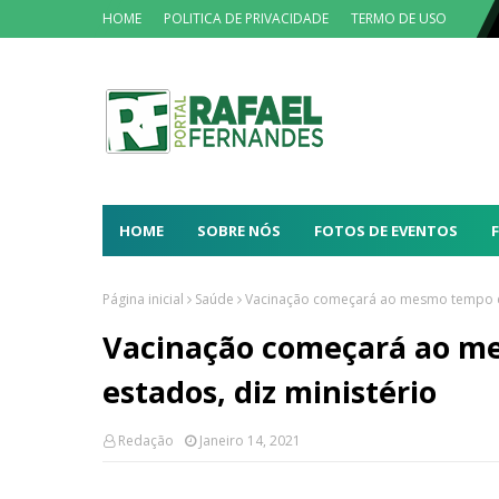
HOME
POLITICA DE PRIVACIDADE
TERMO DE USO
HOME
SOBRE NÓS
FOTOS DE EVENTOS
Página inicial
Saúde
Vacinação começará ao mesmo tempo em
Vacinação começará ao m
estados, diz ministério
Redação
Janeiro 14, 2021