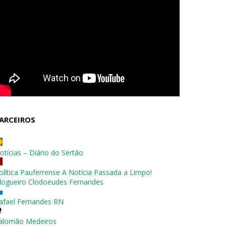
ARCEIROS
otícias – Diário do Sertão
olítica Pauferrense A Notícia Passada a Limpo!
logueiro Clodoeudes Fernandes
afael Fernandes RN
alomão Medeiros