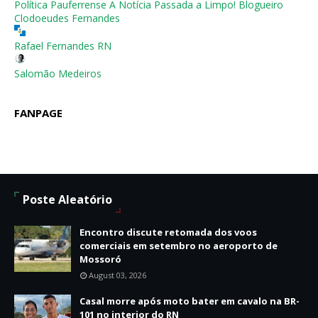
Política Pauferrense A Notícia Passada a Limpo! Blogueiro
Clodoeudes Fernandes
Rafael Fernandes RN
Salomão Medeiros
FANPAGE
Poste Aleatório
Encontro discute retomada dos voos
comerciais em setembro no aeroporto de
Mossoró
August 03, 2026
Casal morre após moto bater em cavalo na BR-
101 no interior do RN