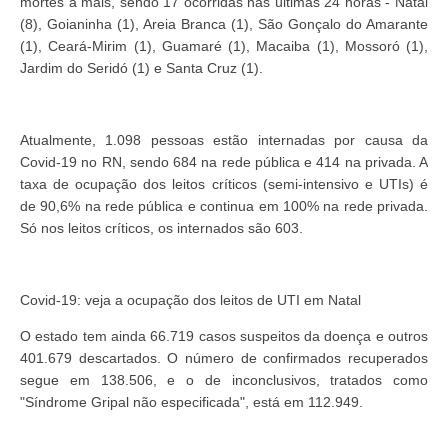
mortes a mais, sendo 17 ocorridas nas últimas 24 horas - Natal
(8), Goianinha (1), Areia Branca (1), São Gonçalo do Amarante
(1), Ceará-Mirim (1), Guamaré (1), Macaiba (1), Mossoró (1),
Jardim do Seridó (1) e Santa Cruz (1).
Atualmente, 1.098 pessoas estão internadas por causa da
Covid-19 no RN, sendo 684 na rede pública e 414 na privada. A
taxa de ocupação dos leitos críticos (semi-intensivo e UTIs) é
de 90,6% na rede pública e continua em 100% na rede privada.
Só nos leitos críticos, os internados são 603.
Covid-19: veja a ocupação dos leitos de UTI em Natal
O estado tem ainda 66.719 casos suspeitos da doença e outros
401.679 descartados. O número de confirmados recuperados
segue em 138.506, e o de inconclusivos, tratados como
"Síndrome Gripal não especificada", está em 112.949.