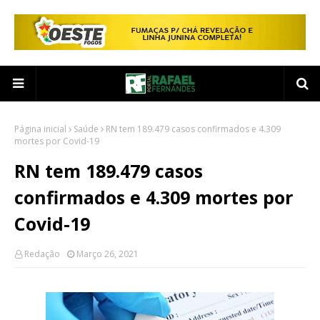
Página inicial
Saúde
RN tem 189.479 casos confirmados e 4.309
mortes por Covid-19
RN tem 189.479 casos
confirmados e 4.309 mortes por
Covid-19
Redação
Março 26, 2021