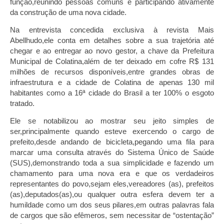
função,reunindo pessoas comuns e participando ativamente
da construção de uma nova cidade.
Na entrevista concedida exclusiva à revista Mais
Abellhudo,ele conta em detalhes sobre a sua trajetória até
chegar e ao entregar ao novo gestor, a chave da Prefeitura
Municipal de Colatina,além de ter deixado em cofre R$ 131
milhões de recursos disponíveis,entre grandes obras de
infraestrutura e a cidade de Colatina de apenas 130 mil
habitantes como a 16ª cidade do Brasil a ter 100% o esgoto
tratado.
Ele se notabilizou ao mostrar seu jeito simples de
ser,principalmente quando esteve exercendo o cargo de
prefeito,desde andando de bicicleta,pegando uma fila para
marcar uma consulta através do Sistema Único de Saúde
(SUS),demonstrando toda a sua simplicidade e fazendo um
chamamento para uma nova era e que os verdadeiros
representantes do povo,sejam eles,vereadores (as), prefeitos
(as),deputados(as),ou qualquer outra esfera devem ter a
humildade como um dos seus pilares,em outras palavras fala
de cargos que são efêmeros, sem necessitar de “ostentação”