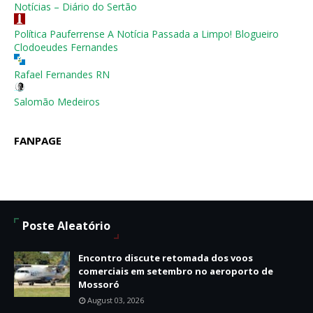
Notícias – Diário do Sertão
Política Pauferrense A Notícia Passada a Limpo! Blogueiro
Clodoeudes Fernandes
Rafael Fernandes RN
Salomão Medeiros
FANPAGE
Poste Aleatório
Encontro discute retomada dos voos
comerciais em setembro no aeroporto de
Mossoró
August 03, 2026