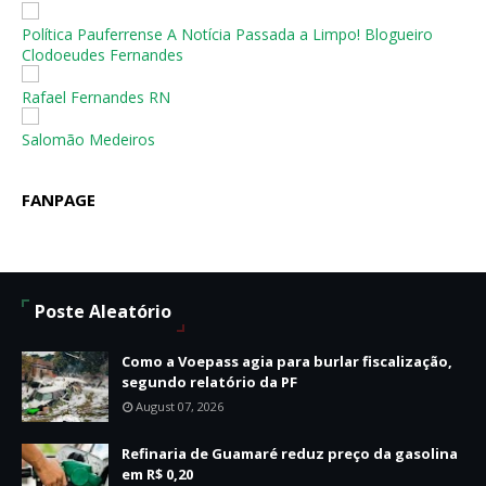
Política Pauferrense A Notícia Passada a Limpo! Blogueiro
Clodoeudes Fernandes
Rafael Fernandes RN
Salomão Medeiros
FANPAGE
Poste Aleatório
Como a Voepass agia para burlar fiscalização,
segundo relatório da PF
August 07, 2026
Refinaria de Guamaré reduz preço da gasolina
em R$ 0,20