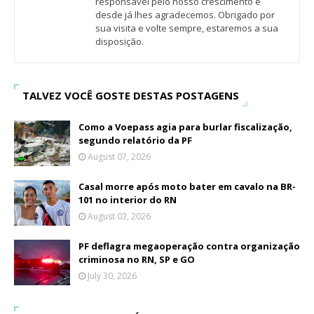
responsável pelo nosso crescimento e
desde já lhes agradecemos. Obrigado por
sua visita e volte sempre, estaremos a sua
disposição.
TALVEZ VOCÊ GOSTE DESTAS POSTAGENS
Como a Voepass agia para burlar fiscalização,
segundo relatório da PF
August 07, 2026
Casal morre após moto bater em cavalo na BR-
101 no interior do RN
August 03, 2026
PF deflagra megaoperação contra organização
criminosa no RN, SP e GO
July 30, 2026