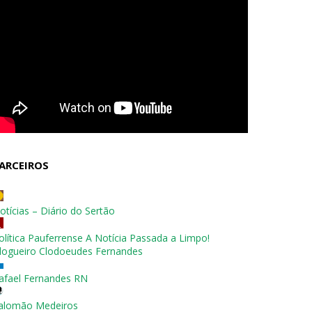
ARCEIROS
otícias – Diário do Sertão
olítica Pauferrense A Notícia Passada a Limpo!
logueiro Clodoeudes Fernandes
afael Fernandes RN
alomão Medeiros