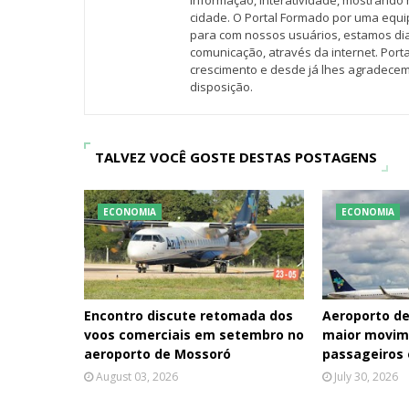
informação, interatividade, mostrando 
cidade. O Portal Formado por uma equi
para com nossos usuários, estamos d
comunicação, através da internet. Por
crescimento e desde já lhes agradecem
disposição.
TALVEZ VOCÊ GOSTE DESTAS POSTAGENS
ECONOMIA
ECONOMIA
Encontro discute retomada dos
Aeroporto de
voos comerciais em setembro no
maior movim
aeroporto de Mossoró
passageiros
August 03, 2026
July 30, 2026