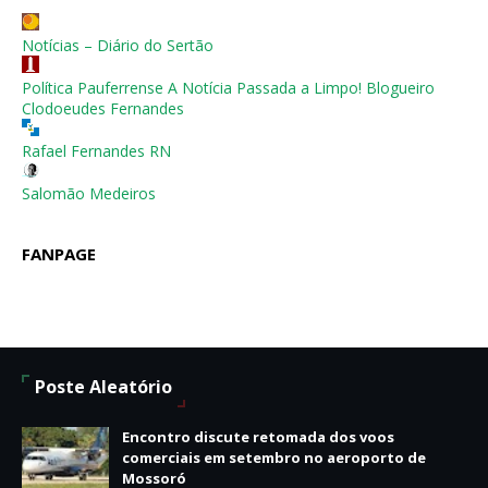
Notícias – Diário do Sertão
Política Pauferrense A Notícia Passada a Limpo! Blogueiro
Clodoeudes Fernandes
Rafael Fernandes RN
Salomão Medeiros
FANPAGE
Poste Aleatório
Encontro discute retomada dos voos
comerciais em setembro no aeroporto de
Mossoró