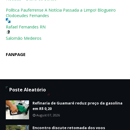
Política Pauferrense A Notícia Passada a Limpo! Blogueiro
Clodoeudes Fernandes
Rafael Fernandes RN
Salomão Medeiros
FANPAGE
Poste Aleatório
Refinaria de Guamaré reduz preço da gasolina
em R$ 0,20
August 07, 2026
Encontro discute retomada dos voos