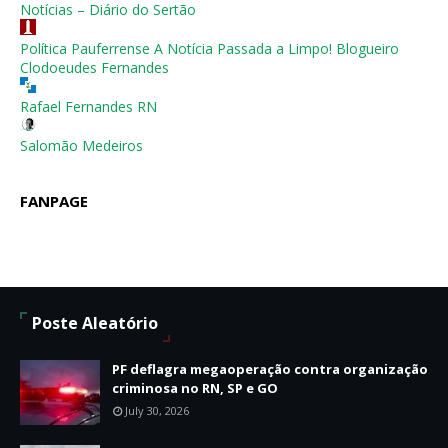
Notícias – Diário do Sertão
Política Pauferrense A Notícia Passada a Limpo! Blogueiro
Clodoeudes Fernandes
Rafael Fernandes RN
Salomão Medeiros
FANPAGE
Poste Aleatório
PF deflagra megaoperação contra organização
criminosa no RN, SP e GO
July 30, 2026