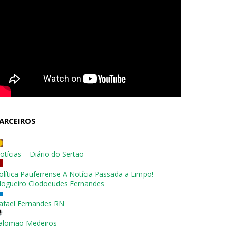
ARCEIROS
otícias – Diário do Sertão
olítica Pauferrense A Notícia Passada a Limpo!
logueiro Clodoeudes Fernandes
afael Fernandes RN
alomão Medeiros