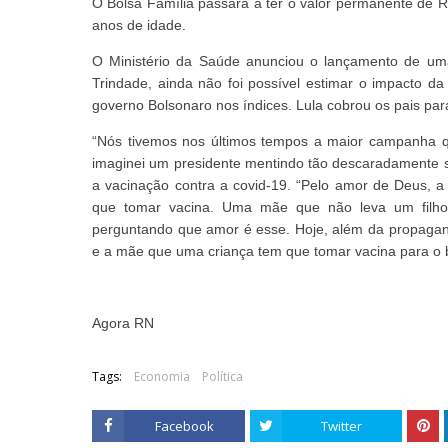
O Bolsa Família passará a ter o valor permanente de R
anos de idade.
O Ministério da Saúde anunciou o lançamento de um
Trindade, ainda não foi possível estimar o impacto d
governo Bolsonaro nos índices. Lula cobrou os pais para
“Nós tivemos nos últimos tempos a maior campanha q
imaginei um presidente mentindo tão descaradamente so
a vacinação contra a covid-19. “Pelo amor de Deus, 
que tomar vacina. Uma mãe que não leva um filho p
perguntando que amor é esse. Hoje, além da propagand
e a mãe que uma criança tem que tomar vacina para o b
Agora RN
Tags:
Economia
Política
Facebook
Twitter