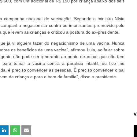
$ 600, com um adicional de R$ 150 por criança abaixo dos seis
a campanha nacional de vacinação. Segundo a ministra Nísia
a campanha negacionista contra os imunizantes promovido pelo
 que levem as crianças e criticou a postura do ex-presidente.
ue já vi alguém fazer do negacionismo de uma vacina. Nunca
bre os benefícios de uma vacina”, afirmou Lula, ao falar sobre
a gente não pode ser ignorante ao ponto de achar que não tem
ara tomar a vacina contra a paralisia infantil, eu fico me
a, é preciso convencer as pessoas. É preciso convencer o pai
em da criança e para o bem da família”, disse o presidente.
V