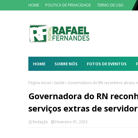
HOME
POLITICA DE PRIVACIDADE
TERMO DE USO
HOME
SOBRE NÓS
FOTOS DE EVENTOS
Página inicial
Saúde
Governadora do RN reconhece atraso no
Governadora do RN reconh
serviços extras de servido
Redação
Fevereiro 01, 2023