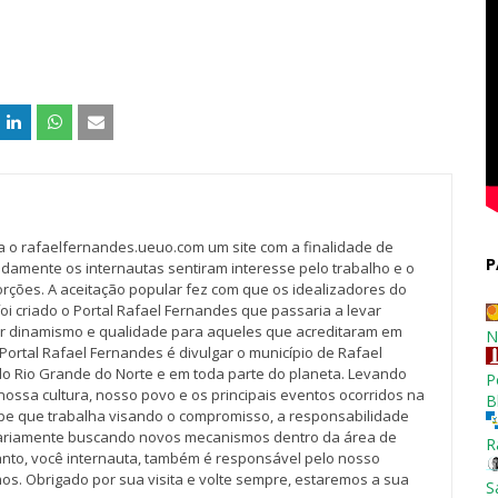
va o rafaelfernandes.ueuo.com um site com a finalidade de
P
idamente os internautas sentiram interesse pelo trabalho e o
rções. A aceitação popular fez com que os idealizadores do
oi criado o Portal Rafael Fernandes que passaria a levar
r dinamismo e qualidade para aqueles que acreditaram em
N
Portal Rafael Fernandes é divulgar o município de Rafael
do Rio Grande do Norte e em toda parte do planeta. Levando
P
nossa cultura, nosso povo e os principais eventos ocorridos na
B
pe que trabalha visando o compromisso, a responsabilidade
iariamente buscando novos mecanismos dentro da área de
R
tanto, você internauta, também é responsável pelo nosso
os. Obrigado por sua visita e volte sempre, estaremos a sua
S