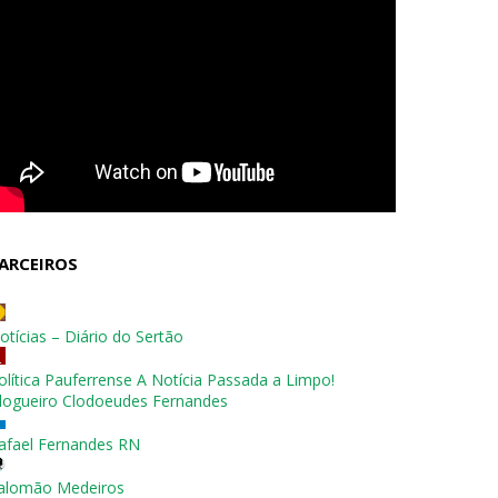
ARCEIROS
otícias – Diário do Sertão
olítica Pauferrense A Notícia Passada a Limpo!
logueiro Clodoeudes Fernandes
afael Fernandes RN
alomão Medeiros