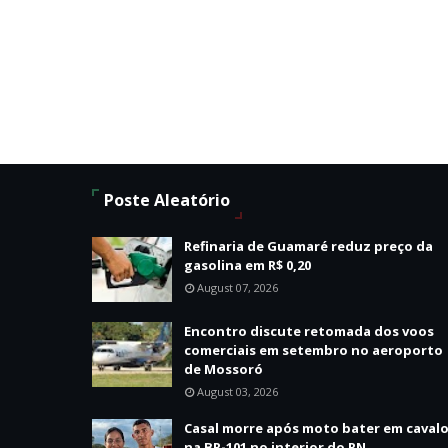
Poste Aleatório
Refinaria de Guamaré reduz preço da
gasolina em R$ 0,20
August 07, 2026
Encontro discute retomada dos voos
comerciais em setembro no aeroporto
de Mossoró
August 03, 2026
Casal morre após moto bater em caval
na BR-101 no interior do RN