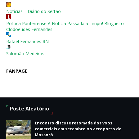
Notícias – Diário do Sertão
Política Pauferrense A Notícia Passada a Limpo! Blogueiro
Clodoeudes Fernandes
Rafael Fernandes RN
Salomão Medeiros
FANPAGE
Poste Aleatório
Encontro discute retomada dos voos
comerciais em setembro no aeroporto de
Mossoró